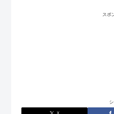
スポ
シ
X