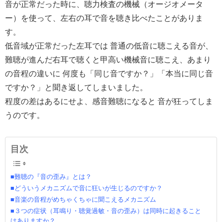
音が正常だった時に、聴力検査の機械（オージオメータ
ー）を使って、左右の耳で音を聴き比べたことがありま
す。
低音域が正常だった左耳では 普通の低音に聴こえる音が、
難聴が進んだ右耳で聴くと甲高い機械音に聴こえ、あまり
の音程の違いに 何度も「同じ音ですか？」「本当に同じ音
ですか？」と聞き返してしまいました。
程度の差はあるにせよ、感音難聴になると 音が狂ってしま
うのです。
目次
■難聴の『音の歪み』とは？
■どういうメカニズムで音に狂いが生じるのですか？
■音楽の音程がめちゃくちゃに聞こえるメカニズム
■３つの症状（耳鳴り・聴覚過敏・音の歪み）は同時に起きること
はありますか？