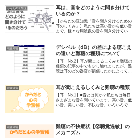
耳は、音をどのように聞き分けて
からだの豆知識
いるのか？
【からだの豆知識「音を聞き分けるための
耳のしくみ」】私たちは高い音から低い音
まで、様々な周波数の音を聞き分けていま
す。特に意識しなくても、音の質感を捉
え、言葉を聞き取り、多様な音の世界を楽
しみます。人の耳はどのようにして音を聞
デシベル（dB）の差による聴こえ
聴覚障害
き分けているの...
の違いと難聴の種類について
【耳 No.2】耳が聞こえるしくみと難聴の
種類の記事の中でも少し触れましたが、難
聴は耳のどの器官が損傷したかによって
｢伝音難聴｣｢感音難聴｣｢混合難聴｣に分かれ
ます。ここではもう少し「難聴の種類」に
ついて詳しく説明したいと思います。その
耳が聞こえるしくみと難聴の種類
聴覚障害
前に...
【耳 No.1】■音とは何か？私たちは毎日
さまざまな音を聞いています。高い音、低
い音、美しい音、不快な音、いろいろで
す。私たちが聴いている音は、音源の振動
が耳に伝わったものです。例えば、大太鼓
をドーンと叩くと太鼓が震えますよね。そ
の振動が空...
難聴の不快症状【②聴覚過敏】の
聴覚障害
メカニズム