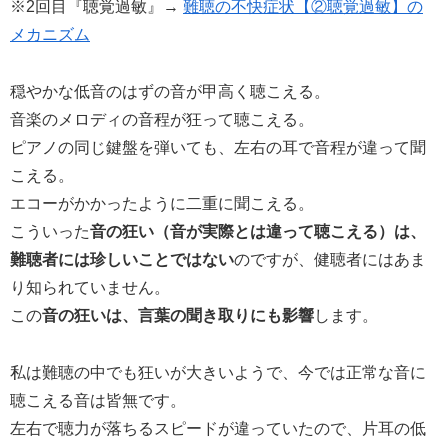
※2回目『聴覚過敏』→
難聴の不快症状【②聴覚過敏】の
メカニズム
穏やかな低音のはずの音が甲高く聴こえる。
音楽のメロディの音程が狂って聴こえる。
ピアノの同じ鍵盤を弾いても、左右の耳で音程が違って聞
こえる。
エコーがかかったように二重に聞こえる。
こういった
音の狂い（音が実際とは違って聴こえる）は、
難聴者には珍しいことではない
のですが、健聴者にはあま
り知られていません。
この
音の狂いは、言葉の聞き取りにも影響
します。
私は難聴の中でも狂いが大きいようで、今では正常な音に
聴こえる音は皆無です。
左右で聴力が落ちるスピードが違っていたので、片耳の低