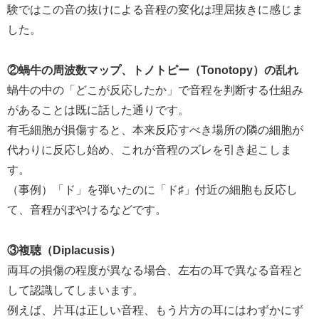
験ではこの音の抜けによる音程の変化は理屈抜きに感じま
した。
②蝸牛の周波数マップ、トノトピー（Tonotopy）の乱れ
蝸牛の中の「どこが反応したか」で音程を判断する仕組み
があることは既に話した通りです。
有毛細胞が損傷すると、本来反応すべき場所の隣の細胞が
代わりに反応し始め、これが音程のズレを引き起こしま
す。
（事例）「ド」を弾いたのに「ド♯」付近の細胞も反応し
て、音程がぼやけるなどです。
③複聴（Diplacusis）
両耳の損傷の程度が異なる場合、左右の耳で異なる音程と
して認識してしまいます。
例えば、片耳は正しい音程、もう片方の耳にはわずかにず