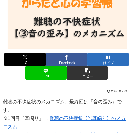
X
Facebook
はてブ
LINE
コピー
2026.05.23
難聴の不快症状のメカニズム、最終回は『音の歪み』で
す。
※1回目『耳鳴り』→
難聴の不快症状【①耳鳴り】のメカ
ニズム