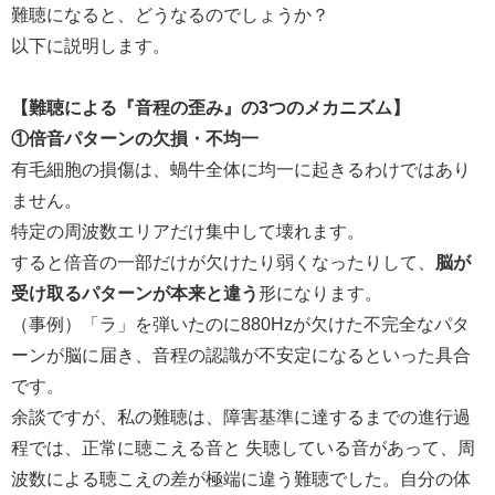
難聴になると、どうなるのでしょうか？
以下に説明します。
【難聴による『音程の歪み』の3つのメカニズム】
①倍音パターンの欠損・不均一
有毛細胞の損傷は、蝸牛全体に均一に起きるわけではあり
ません。
特定の周波数エリアだけ集中して壊れます。
すると倍音の一部だけが欠けたり弱くなったりして、
脳が
受け取るパターンが本来と違う
形になります。
（事例）「ラ」を弾いたのに880Hzが欠けた不完全なパタ
ーンが脳に届き、音程の認識が不安定になるといった具合
です。
余談ですが、私の難聴は、障害基準に達するまでの進行過
程では、正常に聴こえる音と 失聴している音があって、周
波数による聴こえの差が極端に違う難聴でした。自分の体