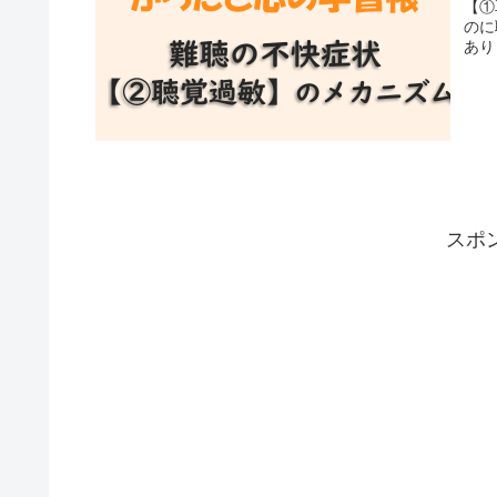
【①
のに
あり
スポ