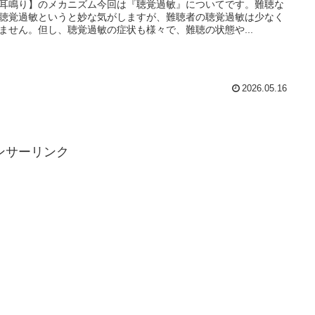
耳鳴り】のメカニズム今回は『聴覚過敏』についてです。難聴な
聴覚過敏というと妙な気がしますが、難聴者の聴覚過敏は少なく
ません。但し、聴覚過敏の症状も様々で、難聴の状態や...
2026.05.16
ンサーリンク