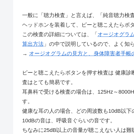
一般に「聴力検査」と言えば、「純音聴力検
ヘッドホンを装着して、ピーと聴こえたらボ
この検査の詳細については、「
オージオグラ
算出方法
」の中で説明しているので、よく知
→
オージオグラムの見方と、身体障害者手帳
ピーと聴こえたらボタンを押す検査は 健康診
査はとても簡易です。
耳鼻科で受ける検査の場合は、125Hz～800
す。
健康な耳の人の場合、どの周波数も10dB以
10dBの音は、呼吸音ぐらいの音です。
ちなみに25dB以上の音量が聴こえない人は