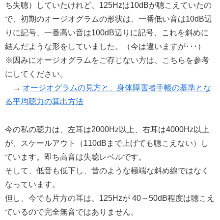
ち失聴）していたけれど、125Hzは10dBが聴こえていたの
で、初期のオージオグラムの形状は、一番低い音は10dB辺
りに記号、一番高い音は100dB辺りに記号、これを斜めに
結んだような形をしていました。（今は違いますが･･･）
※因みにオージオグラムをご存じない方は、こちらを参考
にしてください。
→
オージオグラムの見方と、身体障害者手帳の基準とな
る平均聴力の算出方法
今の私の聴力は、左耳は2000Hz以上、右耳は4000Hz以上
が、スケールアウト（110dBまで上げても聴こえない）し
ています。即ち高音は失聴レベルです。
そして、低音も低下し、昔のような極端な斜め線ではなく
なっています。
但し、今でも片方の耳は、125Hzが 40～50dB程度は聴こえ
ているので完全無音ではありません。