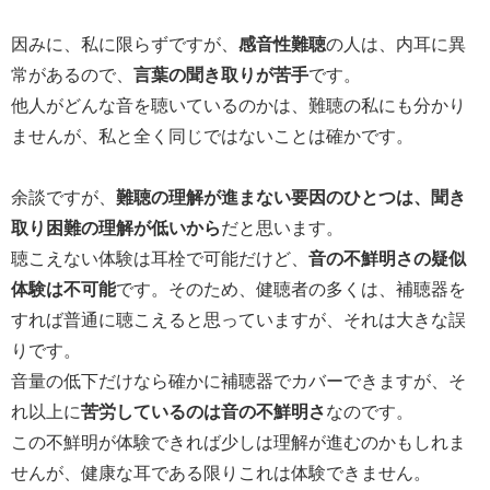
因みに、私に限らずですが、
感音性難聴
の人は、内耳に異
常があるので、
言葉の聞き取りが苦手
です。
他人がどんな音を聴いているのかは、難聴の私にも分かり
ませんが、私と全く同じではないことは確かです。
余談ですが、
難聴の理解が進まない要因のひとつは、聞き
取り困難の理解が低いから
だと思います。
聴こえない体験は耳栓で可能だけど、
音の不鮮明さの疑似
体験は不可能
です。そのため、健聴者の多くは、補聴器を
すれば普通に聴こえると思っていますが、それは大きな誤
りです。
音量の低下だけなら確かに補聴器でカバーできますが、そ
れ以上に
苦労しているのは音の不鮮明さ
なのです。
この不鮮明が体験できれば少しは理解が進むのかもしれま
せんが、健康な耳である限りこれは体験できません。