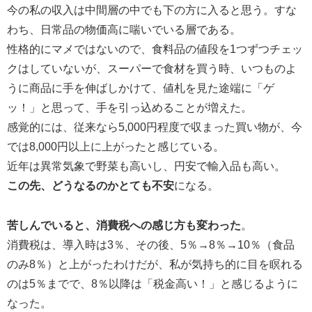
今の私の収入は中間層の中でも下の方に入ると思う。すな
わち、日常品の物価高に喘いでいる層である。
性格的にマメではないので、食料品の値段を1つずつチェッ
クはしていないが、スーパーで食材を買う時、いつものよ
うに商品に手を伸ばしかけて、値札を見た途端に「ゲ
ッ！」と思って、手を引っ込めることが増えた。
感覚的には、従来なら5,000円程度で収まった買い物が、今
では8,000円以上に上がったと感じている。
近年は異常気象で野菜も高いし、円安で輸入品も高い。
この先、どうなるのかとても不安
になる。
苦しんでいると、消費税への感じ方も変わった
。
消費税は、導入時は3％、その後、5％→8％→10％（食品
のみ8％）と上がったわけだが、私が気持ち的に目を瞑れる
のは5％までで、8％以降は「税金高い！」と感じるように
なった。