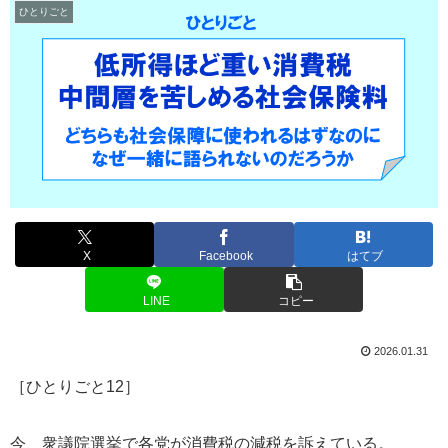
ひとりごと
X
Facebook
はてブ
LINE
コピー
2026.01.31
［ひとりごと12］
今、衆議院選挙で各党が消費税の減税を訴えている。