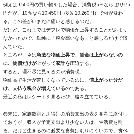
例えば9,500円の買い物をした場合、消費税5％ならば9,975
円だが、10％なら10,450円（8％ 10,260円）で桁が変わ
る。この差がいまだに痛いと感じるのだ。
だけど、これまではデフレで物価が上昇することがあまり
なかったので、単純に「税金高いなあ」と感じるだけで済
んでいた。
ところが、今は
急激な物価上昇で、賃金は上がらないの
に、物価だけが上がって家計を圧迫
する。
すると、理不尽に見えるのが消費税。
物価高で生活が苦しくなっているのに、
値上がった分だ
け、支払う税金が増えている
のである。
最近の私はレシートを見るたび、腹を立てている。
巻末に、家族数別と所得別の消費支出の表を参考に添付し
ておくが、収入が予定支出より少ない人は、生活費を削
る。だけど生きるのに必要な食費は削りにくいので、
食べ