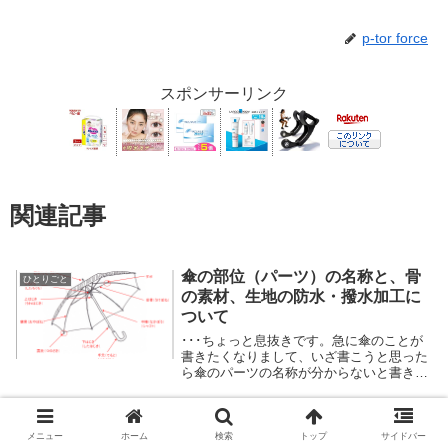
p-tor force
スポンサーリンク
関連記事
傘の部位（パーツ）の名称と、骨
ひとりごと
の素材、生地の防水・撥水加工に
ついて
･･･ちょっと息抜きです。急に傘のことが
書きたくなりまして、いざ書こうと思った
ら傘のパーツの名称が分からないと書きづ
らいことに気付いたので、傘のことを調べ
て簡単にまとめてみました。
阪神･淡路大震災から30年、能登地
ひとりごと
メニュー
ホーム
検索
トップ
サイドバー
震から1年 ＝阪神大震災と能登地