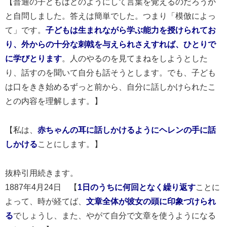
【普通の子どもはどのようにして言葉を覚えるのだろうか
と自問しました。答えは簡単でした。つまり「模倣によっ
て」です。
子どもは生まれながら学ぶ能力を授けられてお
り、外からの十分な刺戟を与えられさえすれば、ひとりで
に学びとります
。人のやるのを見てまねをしようとした
り、話すのを聞いて自分も話そうとします。でも、子ども
は口をきき始めるずっと前から、自分に話しかけられたこ
との内容を理解します。】
【私は、
赤ちゃんの耳に話しかけるようにヘレンの手に話
しかける
ことにします。】
抜粋引用続きます。
1887年4月24日 【
1日のうちに何回となく繰り返す
ことに
よって、時が経てば、
文章全体が彼女の頭に印象づけられ
る
でしょうし、また、やがて自分で文章を使うようになる