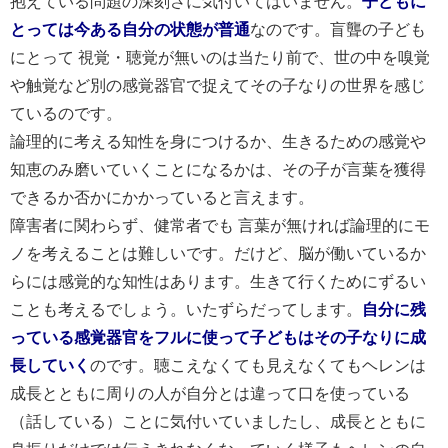
抱えている問題の深刻さに気付いてはいません。
子どもに
とっては今ある自分の状態が普通
なのです。盲聾の子ども
にとって 視覚・聴覚が無いのは当たり前で、世の中を嗅覚
や触覚など別の感覚器官で捉えてその子なりの世界を感じ
ているのです。
論理的に考える知性を身につけるか、生きるための感覚や
知恵のみ磨いていくことになるかは、その子が言葉を獲得
できるか否かにかかっていると言えます。
障害者に関わらず、健常者でも 言葉が無ければ論理的にモ
ノを考えることは難しいです。だけど、脳が働いているか
らには感覚的な知性はあります。生きて行くためにずるい
ことも考えるでしょう。いたずらだってします。
自分に残
っている感覚器官をフルに使って子どもはその子なりに成
長していく
のです。聴こえなくても見えなくてもヘレンは
成長とともに周りの人が自分とは違って口を使っている
（話している）ことに気付いていましたし、成長とともに