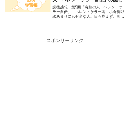
読後感想 第5回「奇跡の人 ヘレン・ケ
ラー自伝」 ヘレン・ケラー著 小倉慶郎
訳あまりにも有名な人。目も見えず、耳も
聴こえない、インパクトの強い人生を歩ん
だ人。サリバン先生が家に来てから、
Waterをきっかけに物に名前があることに
気づくまでの...
スポンサーリンク