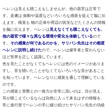
ヘレンは見えも聴こえもしませんが、他の器官は正常で
す。皮膚は 振動や温度などいろいろな感覚を捉えて脳に伝
えます。嗅覚も 物の正体や周辺の状況などたくさんの情報
を脳に伝えます。ヘレンは
見えなくても聴こえなくても、
他の器官で様々な異なる環境や変化を体験している
ので
す。
その感覚が何であるのかを、サリバン先生はその都度
ヘレンに説明し続けた
ので、ヘレンは健常者と変わらない
ほど世界を正しく認識しています。
色を見たことがなくてもヘレンには色のイメージがありま
すし、音を聴いたことがなくてもいろいろな音があること
を知っています。ヘレンなりに感覚を通して理解している
のです。
この感覚と実際との一致力が非常に高いのは、目が見え、
耳が聴こえているならば自然に入って来るはずの情報を、
常に進行形でヘレンの手に綴り続けたサリバン先生の功績