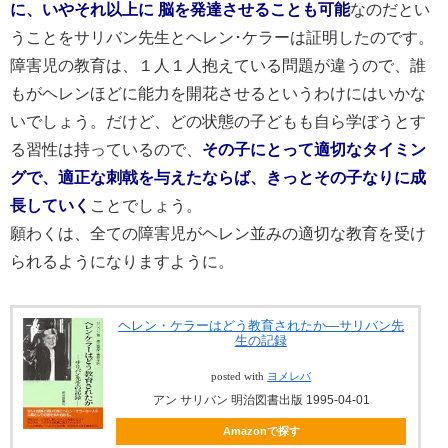
に、いやそれ以上に 脳を発達させることも
可能
なのだとい
うことをサリバン先生とヘレン･ケラーは証明したのです。
障害児の教育は、１人１人抱えている問題が違うので、誰
もがヘレンほどに能力を開花させるというわけにはいかな
いでしょう。だけど、どの状態の子どもも自ら学ぼうとす
る習性は持っているので、
その子にとって適切なタイミン
グで、適正な刺戟を与えたならば、きっとその子なりに成
長していく
ことでしょう。
願わくは、全ての障害児がヘレン並みの適切な教育を受け
られるようになりますように。
ヘレン・ケラーはどう教育されたか―サリバン先
生の記録
posted with
ヨメレバ
アン サリバン 明治図書出版 1995-04-01
Amazonで探す