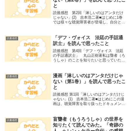
と
読後感想 第2回「淋しいのはアンタだけ
じゃない」(2) 吉本浩二著■はじめに1巻
では様々な聴覚障害者が登場し、自分とは
異なる聴覚障害者についてすごく考えさせ
られました。※1巻感想 → 漫画「淋しいの
はアンタだけじゃない（第1巻）」を読ん
「デフ・ヴォイス 法廷の手話通
読書感想
で思...
訳士」を読んで思ったこと
読後感想 第4回「デフ・ヴォイス 法廷
の手話通訳士」 丸山正樹著私は聾者（ろ
うしゃ）のことを知りたいと思っていた。
知りたい 知りたいと思っていたら、おも
しろい本に出会った。この本は、聾者をテ
ーマにしたミステリー小説なのだが、ミス
漫画「淋しいのはアンタだけじゃ
読書感想
テリーよりも...
ない（第1巻）」を読んで思ったこ
と
読後感想 第1回「淋しいのはアンタだけじ
ゃない」(1) 吉本浩二著■はじめにこの漫
画は、聴覚障害を取り扱ったドキュメンタ
リー漫画で、取材を通して聴覚障害とは何
かを真剣に考えている本です。難聴の私が
読むと、普段いくら説明しても理解しても
盲聾者（もうろうしゃ）の世界を
読書感想
らえに...
知りたくて読んでみた。「奇跡の
人 ヘレン・ケラー自伝」の感想