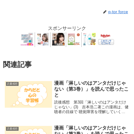
p-tor force
スポンサーリンク
関連記事
漫画「淋しいのはアンタだけじゃ
読書感想
ない（第3巻）」を読んで思ったこ
と
読後感想 第3回「淋しいのはアンタだけ
じゃない」(3) 吉本浩二著この漫画は、健
聴者の目線で 聴覚障害を理解していく過
程が描かれています。なので、聴覚障害者
だけでなく健聴者にも分かりやすいです。
漫画（絵）により、聴こえの状態が見える
漫画「淋しいのはアンタだけじゃ
読書感想
化されて...
ない（第2巻）」を読んで思ったこ