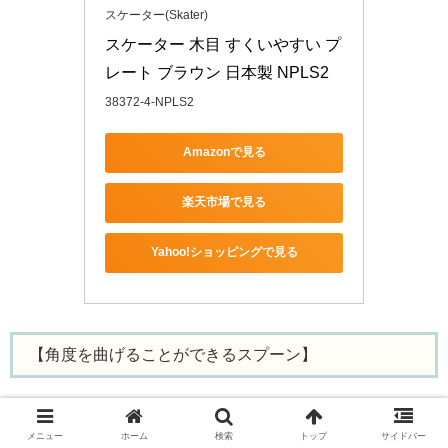
スケーター(Skater)
スケーター 木目 すくいやすい プ
レート ブラウン 日本製 NPLS2
38372-4-NPLS2
Amazonで見る
楽天市場で見る
Yahoo!ショッピングで見る
【角度を曲げることができるスプーン】
昔、祖母の介護をしていた時、曲げれるスプーンには助け
メニュー
ホーム
検索
トップ
サイドバー
られました。その人に合う角度にスプーンを少し曲げるだ