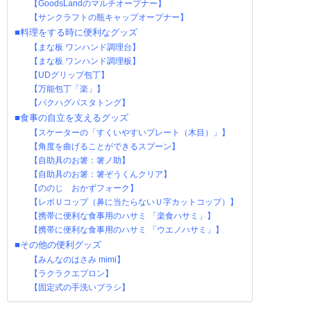
【GoodsLandのマルチオープナー】
【サンクラフトの瓶キャップオープナー】
■料理をする時に便利なグッズ
【まな板 ワンハンド調理台】
【まな板 ワンハンド調理板】
【UDグリップ包丁】
【万能包丁「楽」】
【パクハグパスタトング】
■食事の自立を支えるグッズ
【スケーターの「すくいやすいプレート（木目）」】
【角度を曲げることができるスプーン】
【自助具のお箸：箸ノ助】
【自助具のお箸：箸ぞうくんクリア】
【ののじ おかずフォーク】
【レボＵコップ（鼻に当たらないＵ字カットコップ）】
【携帯に便利な食事用のハサミ 「楽食ハサミ」】
【携帯に便利な食事用のハサミ 「ウエノハサミ」】
■その他の便利グッズ
【みんなのはさみ mimi】
【ラクラクエプロン】
【固定式の手洗いブラシ】