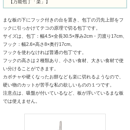
【万能包丁「楽」】
まな板の下にフック付きの台を置き、包丁の刃先上部をフ
ックに引っかけてテコの原理で切る包丁です。
サイズは、包丁：幅4.5×全長30.5×厚み2cm・刃渡り17cm、
フック：幅2.6×高さ8×奥行17cm。
フックを使わなければ普通の包丁です。
フックの高さは２種類あり、小さい食材、大きい食材で使
い分けることができます。
カボチャや硬くなったお餅なども楽に切れるようなので、
硬い物のカットが苦手な私の欲しいものの１つです。
注意点は、吸盤が付いているなど、板が浮いているまな板
では使えません。