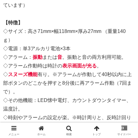
ています）
【特徴】
◇サイズ：高さ71mm×幅118mm×厚み27mm （重量140
ｇ）
◇電源：単3アルカリ電池×3本
◇アラーム：
振動
または
音
。振動と音の両方利用可能。
◇アラーム作動時は時計の
表示画面が光る
。
◇
スヌーズ機能
有り。※アラームが作動して40秒以内に上
部ボタンのどこかを押すと8分後に再アラーム作動（7回ま
で）。
◇その他機能：LED懐中電灯、カウントダウンタイマー、
温度計。
◇時刻やアラームの設定が楽。※時計周りと、反時計回り
の、どちらの方向へも動かせる。ボタンが大きいので操作
しやすい。
メニュー
ホーム
検索
トップ
サイドバー