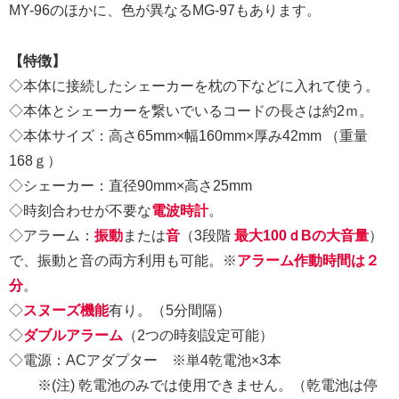
MY-96のほかに、色が異なるMG-97もあります。
【特徴】
◇本体に接続したシェーカーを枕の下などに入れて使う。
◇本体とシェーカーを繋いでいるコードの長さは約2ｍ。
◇本体サイズ：高さ65mm×幅160mm×厚み42mm （重量
168ｇ）
◇シェーカー：直径90mm×高さ25mm
◇時刻合わせが不要な
電波時計
。
◇アラーム：
振動
または
音
（3段階
最大100ｄBの大音量
）
で、振動と音の両方利用も可能。※
アラーム作動時間は２
分
。
◇
スヌーズ機能
有り。（5分間隔）
◇
ダブルアラーム
（2つの時刻設定可能）
◇電源：ACアダプター ※単4乾電池×3本
※(注) 乾電池のみでは使用できません。（乾電池は停