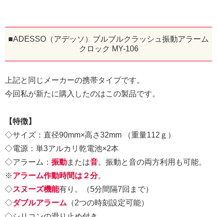
■ADESSO（アデッソ）ブルブルクラッシュ振動アラーム
クロック MY-106
上記と同じメーカーの携帯タイプです。
今回私が新たに購入したのはこの製品です。
【特徴】
◇サイズ：直径90mm×高さ32mm （重量112ｇ）
◇電源：単3アルカリ乾電池×2本
◇アラーム：
振動
または
音
。振動と音の両方利用も可能。
※
アラーム作動時間は２分
。
◇
スヌーズ機能
有り。（5分間隔7回まで）
◇
ダブルアラーム
（2つの時刻設定可能）
◇シリコンの滑り止め付き