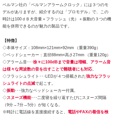
ベルマン社の「ベルマンアラームクロック」には３つのモ
デルがありますが、紹介するのは「プロモデル」で、この
時計は100ｄＢ大音量＋フラッシュ（光）＋振動の３つの機
能を併用できるのが魅力の製品です。
【特徴】
◇本体サイズ：108mm×121mm×92mm （重量390g）
◇ベッドシェーカー：直径88mm×高さ27mm （重量120g）
◇アラーム音･･･
徐々に100dBまで音量は増幅
。
アラーム音
は様々な周波数の音を出すことで難聴者にも対応
。
◇フラッシュライト･･･LEDが４つ搭載された
強力なフラッ
シュライトの点滅
で起こす。
◇
振動
･･･強力なベッドシェーカー付属。
◇
スヌーズ機能
･･･二度寝を繰り返すたびにスヌーズ間隔
（9分→7分→5分）が短くなる。
※時計に電話線を直接接続すると、
電話やFAXの着信を検