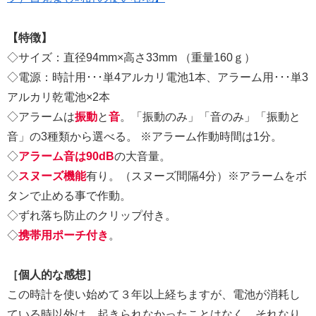
【特徴】
◇サイズ：直径94mm×高さ33mm （重量160ｇ）
◇電源：時計用･･･単4アルカリ電池1本、アラーム用･･･単3
アルカリ乾電池×2本
◇アラームは
振動
と
音
。「振動のみ」「音のみ」「振動と
音」の3種類から選べる。 ※アラーム作動時間は1分。
◇
アラーム音は90dB
の大音量。
◇
スヌーズ機能
有り。（スヌーズ間隔4分）※アラームをボ
タンで止める事で作動。
◇ずれ落ち防止のクリップ付き。
◇
携帯用ポーチ付き
。
［個人的な感想］
この時計を使い始めて３年以上経ちますが、電池が消耗し
ている時以外は、起きられなかったことはなく、それなり