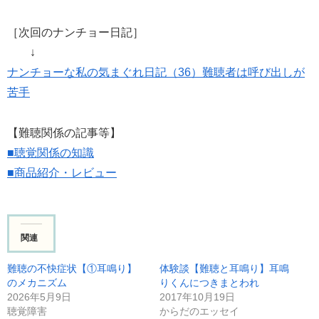
［次回のナンチョー日記］
↓
ナンチョーな私の気まぐれ日記（36）難聴者は呼び出しが
苦手
【難聴関係の記事等】
■聴覚関係の知識
■商品紹介・レビュー
関連
難聴の不快症状【①耳鳴り】
体験談【難聴と耳鳴り】耳鳴
のメカニズム
りくんにつきまとわれ
2026年5月9日
2017年10月19日
聴覚障害
からだのエッセイ