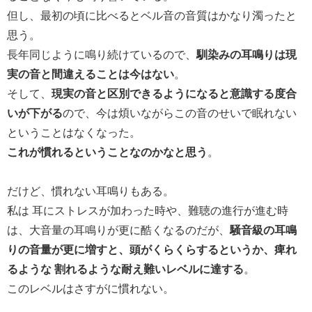
但し、最初の頃に比べるとベル音の音質はかなり濁ったと
思う。
長年同じように鳴り続けているので、
馴染みの耳鳴りは現
実の音と間違えることは今はない
。
そして、
現実の音と区別できるようになると意識する度合
いが下がる
ので、今は煩いながらこの音のせいで眠れない
ということはなくなった。
これが慣れるということなのかなと思う
。
だけど、慣れない耳鳴りもある。
私は 耳にストレスが加わった時や、難聴の進行が進む時
は、大音量の耳鳴りが更に酷くなるのだが、
騒音級の耳鳴
りの音量が更に増すと、頭がくらくらするというか、痺れ
るような 割れるような耐え難いレベルに達する
。
このレベルはさすがに慣れない。