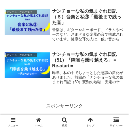
と一緒に「翼をください」の歌詞が流れて
いました。「これってあの曲だよね？」音
楽は聴こえていないけれど、頭の中に記憶
ナンチョーな私の気まぐれ日記
ナンチョーな私の気まぐれ日記
のメロディ...
（６）音楽と私③「最後まで残っ
た音」
音楽は、ギターやキーボード、ドラムやベ
ースなど、さまざまな楽器の音で構成され
ています。健康な耳の人は、低い音から高
い音までバランス良く聴こえます。一方
で、難聴者の聴こえは音の高さによって聴
こえ方がまちまちなので、程度の差はあり
ナンチョーな私の気まぐれ日記
ナンチョーな私の気まぐれ日記
ますが、難聴者...
（51）「障害を乗り越える」＝
Re-start＝
昨年、私の中でちょっとした意識の変化が
ありました。前回の「ナンチョーな私の気
まぐれ日記（50）変動の地獄、安定の幸
せ」に書いたので、ここでは詳細を書きま
せんが、変動し続けた聴こえの不安定さが
少しマシになったことで、安定さえすれば
今より悪化し...
スポンサーリンク
メニュー
ホーム
検索
トップ
サイドバー