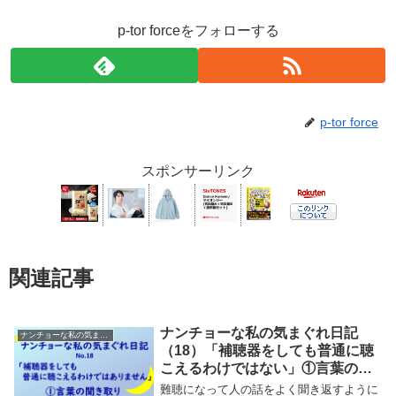
p-tor forceをフォローする
p-tor force
スポンサーリンク
関連記事
ナンチョーな私の気まぐれ日記
ナンチョーな私の気まぐれ日記
（18）「補聴器をしても普通に聴
こえるわけではない」①言葉の聞
き取り
難聴になって人の話をよく聞き返すように