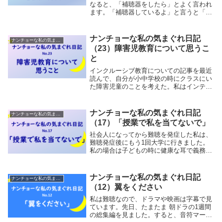
なると、「補聴器をしたら」とよく言われ
ます。「補聴器しているよ」と言うと「も
っと良いのに替えたら」と言われることも
あります。これを言われると、少しでも聴
こえるようにしようと、すでに片耳30～40
ナンチョーな私の気まぐれ日記
ナンチョーな私の気まぐれ日記
万円台（...
（23）障害児教育について思うこ
と
インクルーシブ教育についての記事を最近
読んで、自分が小中学校の時にクラスにい
た障害児童のことを考えた。私はインテグ
レーション教育はよく耳にするけど、イン
クルーシブは知らなかったので、何が違う
のだろうと調べてみた。インクルーシブ教
ナンチョーな私の気まぐれ日記
ナンチョーな私の気まぐれ日記
育とは「身体...
（17）「授業で私を当てないで」
社会人になってから難聴を発症した私は、
難聴発症後にもう1回大学に行きました。
私の場合は子どもの時に健康な耳で義務教
育～大学まで一通り終えているので、はじ
めて学校で学ぶ難聴児の苦労に比べれば苦
労の内に入りません。それでも困ったこと
ナンチョーな私の気まぐれ日記
ナンチョーな私の気まぐれ日記
はいっぱいあ...
（12）翼をください
私は難聴なので、ドラマや映画は字幕で見
ています。先日、たまたま 朝ドラの1週間
の総集編を見ました。すると、音符マーク