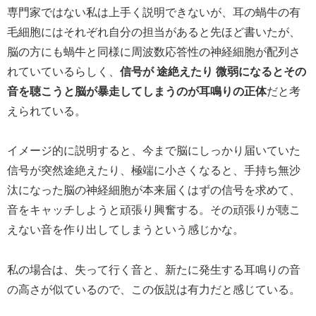
専門家ではない私は上手く説明できないが、耳の蝸牛の有
毛細胞にはそれぞれ自分の担当があると先ほど書いたが、
脳の方にも蝸牛と同様に周波数応答性の神経細胞が配列さ
れていているらしく、
信号が 途絶えたり 微弱になるとその
音を聴こうと脳が暴走してしまうのが耳鳴りの正体
だと考
えられている。
イメージ的に説明すると、今まで脳にしっかり届いていた
信号が突然途絶えたり、極端に小さくなると、手持ち無沙
汰になった脳の神経細胞が本来届くはずの信号を求めて、
音をキャッチしようと頑張り興奮する。その頑張りが聴こ
えない音を作り出してしまうという感じかな。
私の場合は、失って行く音と、新たに発生する耳鳴りの音
の高さが似ているので、この仮説は有力だと感じている。