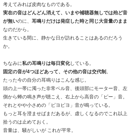
考えてみれば皮肉なものである。
実在の音はどんどん消えて、いまや補聴器無しでは殆ど音
が無い
のに、
耳鳴りだけは発症した時と同じ大音量のまま
なのだから。
生きている間に、静かな日が訪れることはあるのだろう
か。
ちなみに
私の耳鳴りは毎日変化
している。
固定の音が4つほどあって、その他の音は交代制
。
たった今の自分の耳鳴りはこんな感じ。
頭の上一帯に濁った非常ベル音、後頭部にモーター音、左
側から蝉の鳴き声が聴こえ、右上から高音の「ピー」音。
それとやや小さめの「ピヨピヨ」音が鳴っている。
もっと耳を澄ませばまだあるが、虚しくなるのでこれ以上
拾うのは止めておく。
音量は、騒がしいが これが平常。